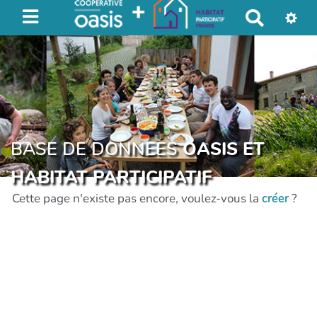
R
e
c
h
e
r
c
h
BASE DE DONNEES
OASIS ET
e
HABITAT PARTICIPATIF
r
Cette page n'existe pas encore, voulez-vous la
créer
?