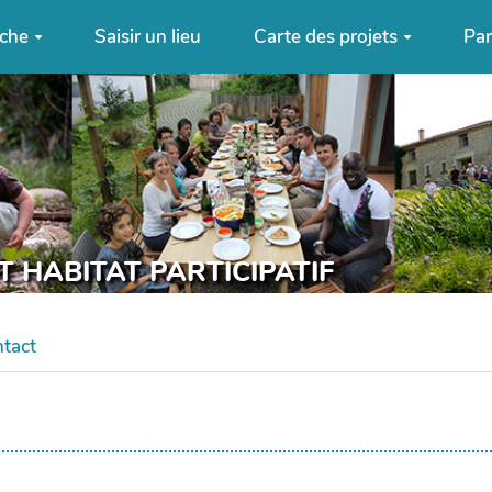
che
Saisir un lieu
Carte des projets
Pa
T HABITAT PARTICIPATIF
tact