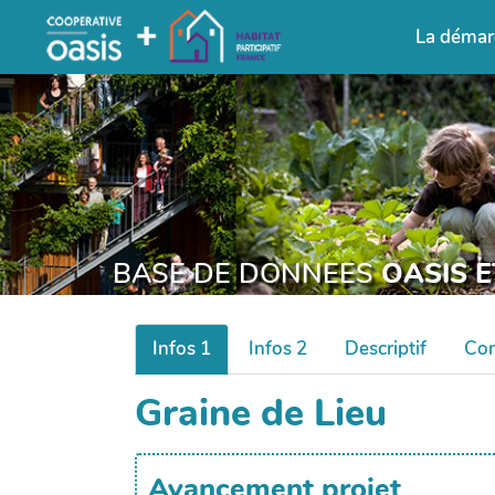
La démar
BASE DE DONNEES
OASIS E
Infos 1
Infos 2
Descriptif
Con
Graine de Lieu
Avancement projet