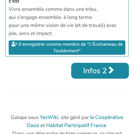
c'est
Vivre ensemble comme dans une tribu,
qui s’engage ensemble, à long terme
pour une même vision de vie (et de travail) avec
joie, sens et impact.
S'enregistrer comme membre de "L'Écohameau de
Touldorhent"
Infos 2
Galope sous
YesWiki
, site géré par
la Coopérative
Oasis
et
Habitat Participatif France
.
Dans une démarche de bien commun, ce site est